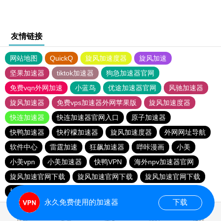
友情链接
网站地图
QuickQ
旋风加速度器
旋风加速
坚果加速器
tiktok加速器
狗急加速器官网
免费vqn外网加速
小蓝鸟
优途加速器官网
风驰加速器
旋风加速器
免费vps加速器外网苹果版
旋风加速度器
快连加速器
快连加速器官网入口
原子加速器
快鸭加速器
快柠檬加速器
旋风加速度器
外网网址导航
软件中心
雷霆加速
狂飙加速器
哔咔漫画
小美
小美vpn
小美加速器
快鸭VPN
海外npv加速器官网
旋风加速官网下载
旋风加速官网下载
旋风加速官网下载
旋风加速官网下载
永久免费使用的加速器
下载
首页
安卓
苹果
排行
推荐